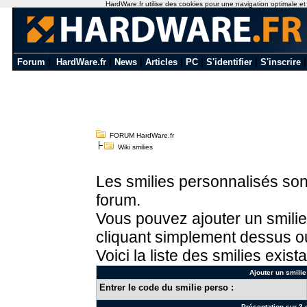
HardWare.fr utilise des cookies pour une navigation optimale et de
Forum
|
HardWare.fr
|
News
|
Articles
|
PC
|
S'identifier
|
S'inscrire
FORUM HardWare.fr
Wiki smilies
Les smilies personnalisés sont
forum.
Vous pouvez ajouter un smilie
cliquant simplement dessus ou
Voici la liste des smilies exista
Ajouter un smilie
Entrer le code du smilie perso :
Présentation sur 3