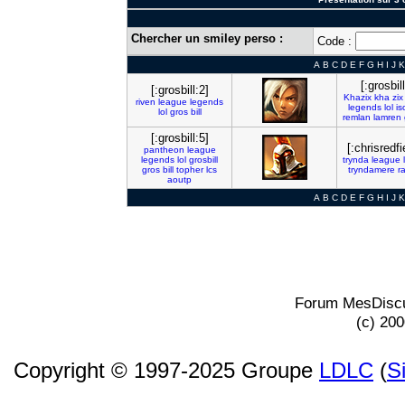
Chercher un smiley perso :
Code :
A
B
C
D
E
F
G
H
I
J
K
[:grosbill
[:grosbill:2]
Khazix
kha
zix
riven
league
legends
legends
lol
is
lol
gros
bill
remlan
lamren
[:grosbill:5]
[:chrisredfi
pantheon
league
legends
lol
grosbill
trynda
league
gros
bill
topher
lcs
tryndamere
r
aoutp
A
B
C
D
E
F
G
H
I
J
K
Forum MesDiscu
(c) 20
Copyright © 1997-2025 Groupe
LDLC
(
S