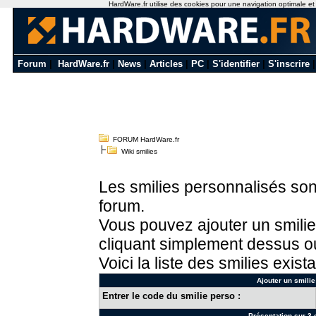
HardWare.fr utilise des cookies pour une navigation optimale et de
Forum
|
HardWare.fr
|
News
|
Articles
|
PC
|
S'identifier
|
S'inscrire
FORUM HardWare.fr
Wiki smilies
Les smilies personnalisés sont
forum.
Vous pouvez ajouter un smilie
cliquant simplement dessus ou
Voici la liste des smilies exista
Ajouter un smilie
Entrer le code du smilie perso :
Présentation sur 3