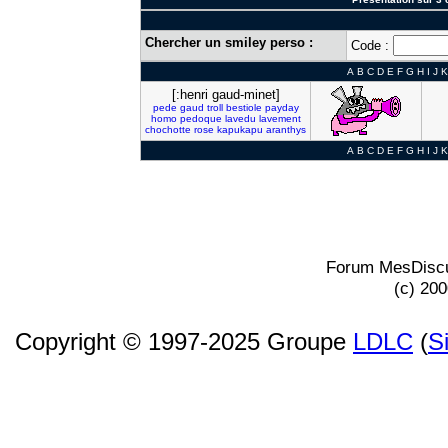
Chercher un smiley perso :
Code :
A
B
C
D
E
F
G
H
I
J
K
[:henri gaud-minet]
pede
gaud
troll
bestiole
payday
homo
pedoque
lavedu
lavement
chochotte
rose
kapukapu
aranthys
A
B
C
D
E
F
G
H
I
J
K
Forum MesDiscu
(c) 20
Copyright © 1997-2025 Groupe
LDLC
(
S