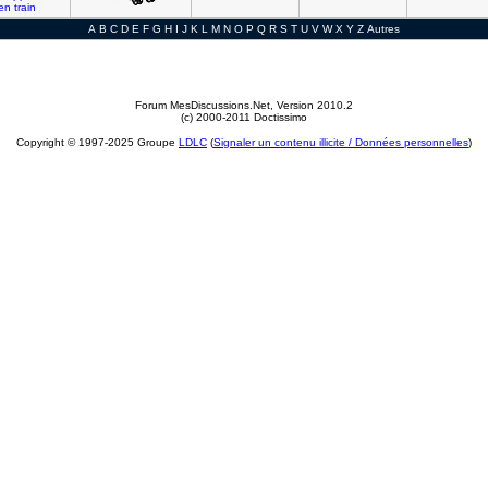
en
train
A
B
C
D
E
F
G
H
I
J
K
L
M
N
O
P
Q
R
S
T
U
V
W
X
Y
Z
Autres
Forum MesDiscussions.Net
, Version 2010.2
(c) 2000-2011 Doctissimo
Copyright © 1997-2025 Groupe
LDLC
(
Signaler un contenu illicite / Données personnelles
)