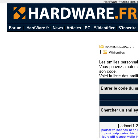
HardWare.fr utilise des c
Forum
|
HardWare.fr
|
News
|
Articles
|
PC
|
S'identifier
|
S'inscrire
FORUM HardWare.fr
Wiki smilies
Les smilies personnal
Vous pouvez ajouter u
son code.
Voici la liste des smil
Entrer le code du s
Chercher un smiley
[:adhocf1:2
poussette
landeau
bebe
gamin
ratp
metro
chiant
lourd
pfff
respect
vieille
i