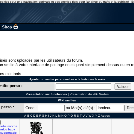
ookies pour une navigation optimale et des cookies tiers pour l'analyse du trafic et la publicité
E
|
Shop
isés sont uploadés par les utilisateurs du forum.
n smilie à votre interface de postage en cliquant simplement dessus ou en re
ies existants :
Ajouter un smilie personnalisé à la liste des favoris
milie perso :
Présentation sur 3 colonnes
|
Présentation du Wiki Smilies
Wiki smilies
 perso :
Code :
ou Mot(s) clé(s) :
A
B
C
D
E
F
G
H
I
J
K
L
M
N
O
P
Q
R
S
T
U
V
W
X
Y
Z
Autres
]
bebe
mioche
relou
baby
nsupportable