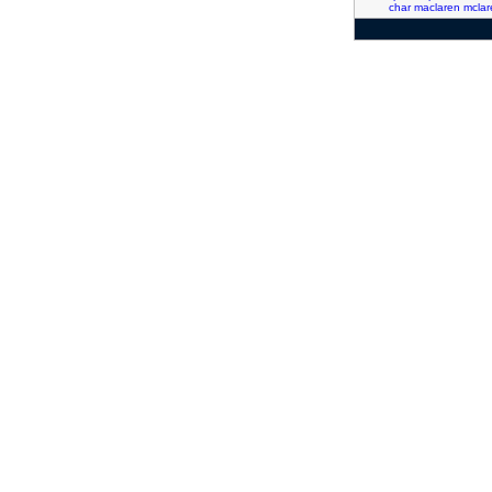
char
maclaren
mclar