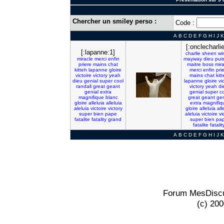
Chercher un smiley perso :
Code :
A
B
C
D
E
F
G
H
I
J
K
[:onclecharlie
[:lapanne:1]
charlie
sheen
wi
miracle
merci
enfin
mayway
dieu
pui
priere
mains
chat
maitre
boss
mir
kitteh
lapanne
gloire
merci
enfin
pri
victoire
victory
yeah
mains
chat
kit
dieu
genial
super
cool
lapanne
gloire
vi
randall
great
geant
victory
yeah
di
genial
extra
genial
super
co
magnifique
blanc
great
geant
gen
gloire
alleluia
alleluia
extra
magnifiq
aleluia
victoire
victory
gloire
alleluia
all
super
bien
pape
aleluia
victoire
vi
fatalite
fatality
grand
super
bien
pa
fatalite
fatalit
A
B
C
D
E
F
G
H
I
J
K
Forum MesDiscu
(c) 20