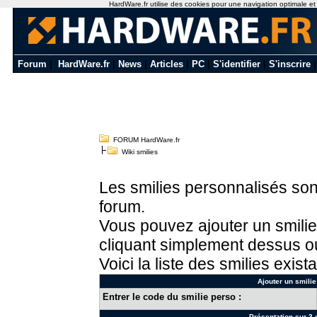
HardWare.fr utilise des cookies pour une navigation optimale et de
Forum
|
HardWare.fr
|
News
|
Articles
|
PC
|
S'identifier
|
S'inscrire
FORUM HardWare.fr
Wiki smilies
Les smilies personnalisés sont
forum.
Vous pouvez ajouter un smilie
cliquant simplement dessus ou
Voici la liste des smilies exista
Ajouter un smilie
Entrer le code du smilie perso :
Présentation sur 3