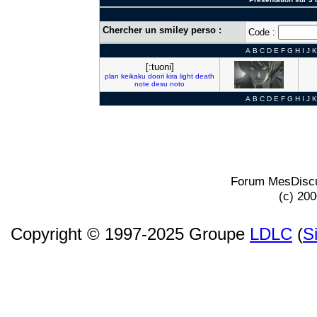
Chercher un smiley perso :
Code :
A
B
C
D
E
F
G
H
I
J
K
[:tuoni]
plan
keikaku
doori
kira
light
death
note
desu
noto
A
B
C
D
E
F
G
H
I
J
K
Forum MesDiscu
(c) 20
Copyright © 1997-2025 Groupe
LDLC
(
S