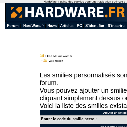
HardWare.fr utilise des cookies pour une navigation optimale et de
Forum
|
HardWare.fr
|
News
|
Articles
|
PC
|
S'identifier
|
S'inscrire
FORUM HardWare.fr
Wiki smilies
Les smilies personnalisés sont
forum.
Vous pouvez ajouter un smilie
cliquant simplement dessus ou
Voici la liste des smilies exista
Ajouter un smilie
Entrer le code du smilie perso :
Présentation sur 3