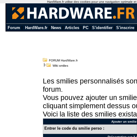
HardWare.fr utilise des cookies pour une navigation optimale et de
Forum
|
HardWare.fr
|
News
|
Articles
|
PC
|
S'identifier
|
S'inscrire
FORUM HardWare.fr
Wiki smilies
Les smilies personnalisés sont
forum.
Vous pouvez ajouter un smilie
cliquant simplement dessus ou
Voici la liste des smilies exista
Ajouter un smilie
Entrer le code du smilie perso :
Présentation sur 3