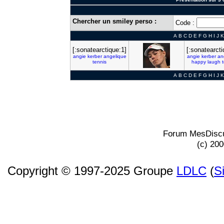
Chercher un smiley perso :
Code :
A
B
C
D
E
F
G
H
I
J
K
[:sonatearctique:1]
[:sonatearcti
angie
kerber
angelique
angie
kerber
an
tennis
happy
laugh
A
B
C
D
E
F
G
H
I
J
K
Forum MesDiscu
(c) 20
Copyright © 1997-2025 Groupe
LDLC
(
S