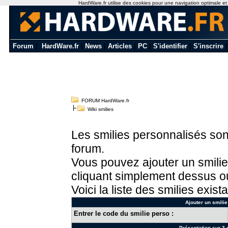
HardWare.fr utilise des cookies pour une navigation optimale et de
Forum
|
HardWare.fr
|
News
|
Articles
|
PC
|
S'identifier
|
S'inscrire
FORUM HardWare.fr
Wiki smilies
Les smilies personnalisés sont
forum.
Vous pouvez ajouter un smilie
cliquant simplement dessus ou
Voici la liste des smilies exista
Ajouter un smilie
Entrer le code du smilie perso :
Présentation sur 3