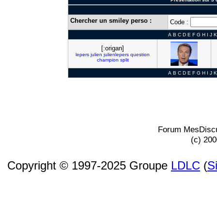
Chercher un smiley perso :
Code :
A
B
C
D
E
F
G
H
I
J
K
[:origan]
lepers
julien
julienlepers
question
champion
split
A
B
C
D
E
F
G
H
I
J
K
Forum MesDiscu
(c) 20
Copyright © 1997-2025 Groupe
LDLC
(
S