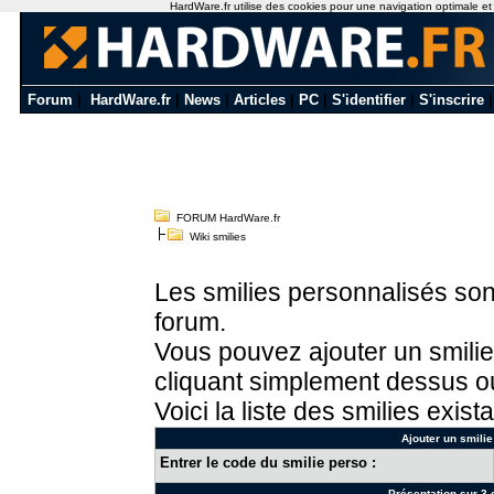
HardWare.fr utilise des cookies pour une navigation optimale et de
Forum
|
HardWare.fr
|
News
|
Articles
|
PC
|
S'identifier
|
S'inscrire
FORUM HardWare.fr
Wiki smilies
Les smilies personnalisés sont
forum.
Vous pouvez ajouter un smilie
cliquant simplement dessus ou
Voici la liste des smilies exista
Ajouter un smilie
Entrer le code du smilie perso :
Présentation sur 3