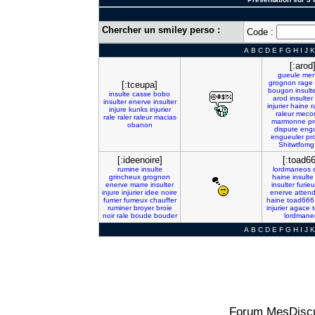
Chercher un smiley perso :
Code :
A
B
C
D
E
F
G
H
I
J
K
[:arod
gueule
men
grognon
rage
[:tceupa]
bougon
insult
insulte
casse
bobo
arod
insulter
insulter
enerve
insulter
injurier
haine
r
injure
kunks
injurier
raleur
mecon
rale
raler
raleur
macias
marmonne
pr
obanon
dispute
eng
engueuler
pr
Shitwtfomg
[:ideenoire]
[:toad66
rumine
insulte
lordmaneos
grincheux
grognon
haine
insulte
enerve
marre
insulter
insulter
furie
injure
injurier
idee
noire
enerve
atten
fumer
fumeux
chauffer
haine
toad666
ruminer
broyer
broie
injurier
agace
noir
rale
boude
bouder
lordmane
A
B
C
D
E
F
G
H
I
J
K
Forum MesDiscu