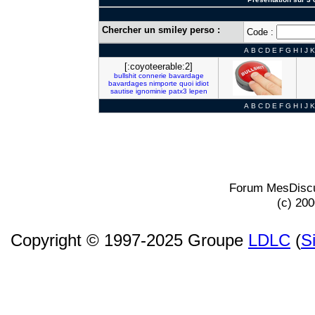
Chercher un smiley perso :
Code :
A
B
C
D
E
F
G
H
I
J
K
[:coyoteerable:2]
bullshit
connerie
bavardage
bavardages
nimporte
quoi
idiot
sautise
ignominie
patx3
lepen
A
B
C
D
E
F
G
H
I
J
K
Forum MesDiscu
(c) 20
Copyright © 1997-2025 Groupe
LDLC
(
S