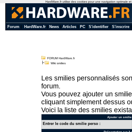
HardWare.fr utilise des cookies pour une navigation optimale et de
Forum
|
HardWare.fr
|
News
|
Articles
|
PC
|
S'identifier
|
S'inscrire
FORUM HardWare.fr
Wiki smilies
Les smilies personnalisés sont
forum.
Vous pouvez ajouter un smilie
cliquant simplement dessus ou
Voici la liste des smilies exista
Ajouter un smilie
Entrer le code du smilie perso :
Présentation sur 3