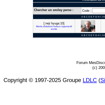
Chercher un smiley perso :
Code :
A
B
C
D
E
F
G
H
I
J
K
[:neji hyuga:10]
Morris
shitstorm
furieux
hyperactif
excite
A
B
C
D
E
F
G
H
I
J
K
Forum MesDiscu
(c) 20
Copyright © 1997-2025 Groupe
LDLC
(
S