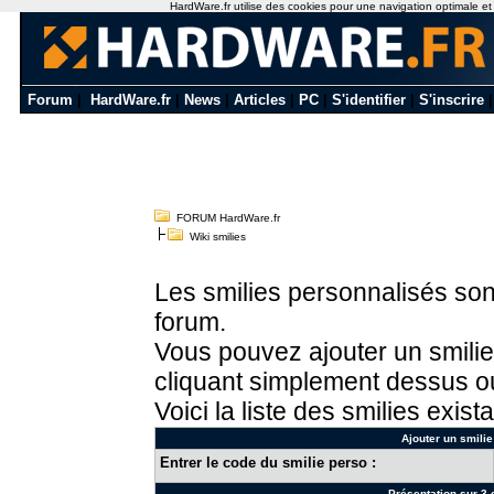
HardWare.fr utilise des cookies pour une navigation optimale et de
Forum
|
HardWare.fr
|
News
|
Articles
|
PC
|
S'identifier
|
S'inscrire
FORUM HardWare.fr
Wiki smilies
Les smilies personnalisés sont
forum.
Vous pouvez ajouter un smilie
cliquant simplement dessus ou
Voici la liste des smilies exista
Ajouter un smilie
Entrer le code du smilie perso :
Présentation sur 3