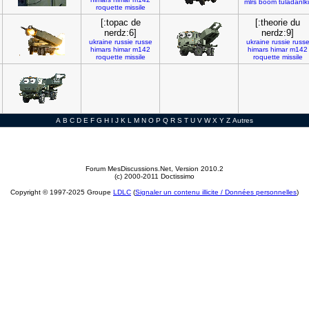
mlrs
boom
tuladanlk
roquette
missile
[:topac de
[:theorie du
nerdz:6]
nerdz:9]
ukraine
russie
russe
ukraine
russie
russ
himars
himar
m142
himars
himar
m142
roquette
missile
roquette
missile
A
B
C
D
E
F
G
H
I
J
K
L
M
N
O
P
Q
R
S
T
U
V
W
X
Y
Z
Autres
Forum MesDiscussions.Net
, Version 2010.2
(c) 2000-2011 Doctissimo
Copyright © 1997-2025 Groupe
LDLC
(
Signaler un contenu illicite / Données personnelles
)