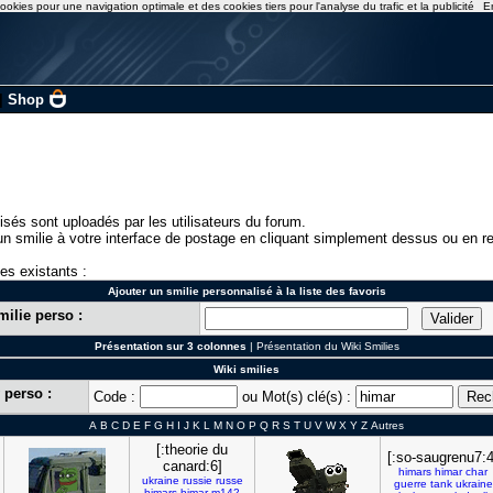
ookies pour une navigation optimale et des cookies tiers pour l'analyse du trafic et la publicité
E
|
Shop
isés sont uploadés par les utilisateurs du forum.
n smilie à votre interface de postage en cliquant simplement dessus ou en re
ies existants :
Ajouter un smilie personnalisé à la liste des favoris
milie perso :
Présentation sur 3 colonnes
|
Présentation du Wiki Smilies
Wiki smilies
 perso :
Code :
ou Mot(s) clé(s) :
A
B
C
D
E
F
G
H
I
J
K
L
M
N
O
P
Q
R
S
T
U
V
W
X
Y
Z
Autres
[:theorie du
[:so-saugrenu7:4
canard:6]
himars
himar
char
ukraine
russie
russe
guerre
tank
ukraine
himars
himar
m142