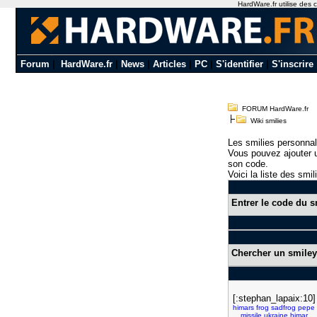
HardWare.fr utilise des c
Forum
|
HardWare.fr
|
News
|
Articles
|
PC
|
S'identifier
|
S'inscrire
FORUM HardWare.fr
Wiki smilies
Les smilies personnal
Vous pouvez ajouter u
son code.
Voici la liste des smil
Entrer le code du s
Chercher un smiley
[:stephan_lapaix:10]
himars
frog
sadfrog
pepe
missile
ukraine
himar