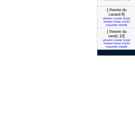
[:theorie du
canard:9]
ukraine
russie
russe
himars
himar
m142
roquette
missile
[:theorie du
nerdz:10]
ukraine
russie
russe
himars
himar
m142
roquette
missile