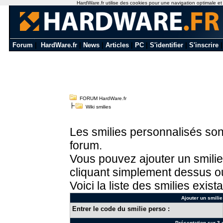
HardWare.fr utilise des cookies pour une navigation optimale et de
Forum
|
HardWare.fr
|
News
|
Articles
|
PC
|
S'identifier
|
S'inscrire
FORUM HardWare.fr
Wiki smilies
Les smilies personnalisés sont
forum.
Vous pouvez ajouter un smilie
cliquant simplement dessus ou
Voici la liste des smilies exista
Ajouter un smilie
Entrer le code du smilie perso :
Présentation sur 3