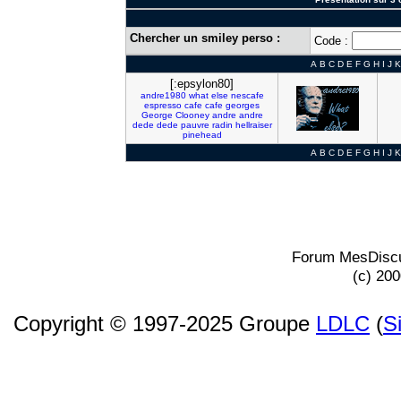
Chercher un smiley perso :
Code :
A
B
C
D
E
F
G
H
I
J
K
[:epsylon80]
andre1980
what
else
nescafe
espresso
cafe
cafe
georges
George
Clooney
andre
andre
dede
dede
pauvre
radin
hellraiser
pinehead
A
B
C
D
E
F
G
H
I
J
K
Forum MesDiscu
(c) 20
Copyright © 1997-2025 Groupe
LDLC
(
S