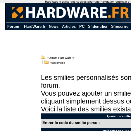
HardWare.fr utilise des cookies pour une navigation optimale et de
Forum
|
HardWare.fr
|
News
|
Articles
|
PC
|
S'identifier
|
S'inscrire
FORUM HardWare.fr
Wiki smilies
Les smilies personnalisés sont
forum.
Vous pouvez ajouter un smilie
cliquant simplement dessus ou
Voici la liste des smilies exista
Ajouter un smilie
Entrer le code du smilie perso :
Présentation sur 3