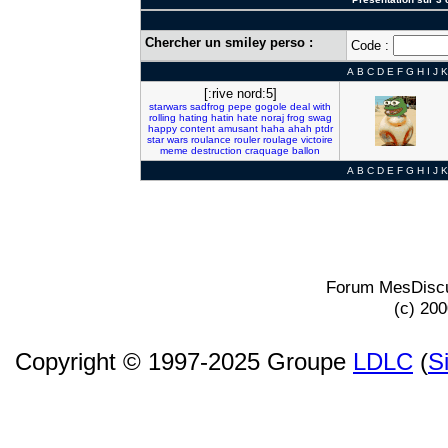
Chercher un smiley perso :
Code :
A
B
C
D
E
F
G
H
I
J
K
[:rive nord:5]
starwars
sadfrog
pepe
gogole
deal
with
rolling
hating
hatin
hate
noraj
frog
swag
happy
content
amusant
haha
ahah
ptdr
star
wars
roulance
rouler
roulage
victoire
meme
destruction
craquage
ballon
A
B
C
D
E
F
G
H
I
J
K
Forum MesDiscu
(c) 20
Copyright © 1997-2025 Groupe
LDLC
(
S