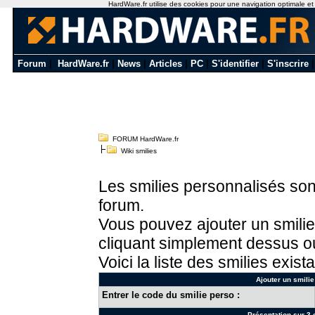
HardWare.fr utilise des cookies pour une navigation optimale et de
Forum
|
HardWare.fr
|
News
|
Articles
|
PC
|
S'identifier
|
S'inscrire
FORUM HardWare.fr
Wiki smilies
Les smilies personnalisés sont
forum.
Vous pouvez ajouter un smilie
cliquant simplement dessus ou
Voici la liste des smilies exista
Ajouter un smilie
Entrer le code du smilie perso :
Présentation sur 3