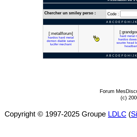
Chercher un smiley perso :
Code :
A
B
C
D
E
F
G
H
I
J
K
[:grandgou
[:metallforum]
hard
metal
hardos
hard
metal
hardos
dawa
demon
diable
satan
sourire
head
b
lucifer
mechant
headba
A
B
C
D
E
F
G
H
I
J
K
Forum MesDiscu
(c) 20
Copyright © 1997-2025 Groupe
LDLC
(
S