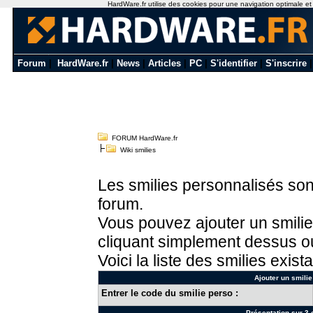
HardWare.fr utilise des cookies pour une navigation optimale et de
Forum
|
HardWare.fr
|
News
|
Articles
|
PC
|
S'identifier
|
S'inscrire
FORUM HardWare.fr
Wiki smilies
Les smilies personnalisés sont
forum.
Vous pouvez ajouter un smilie
cliquant simplement dessus ou
Voici la liste des smilies exista
Ajouter un smilie
Entrer le code du smilie perso :
Présentation sur 3