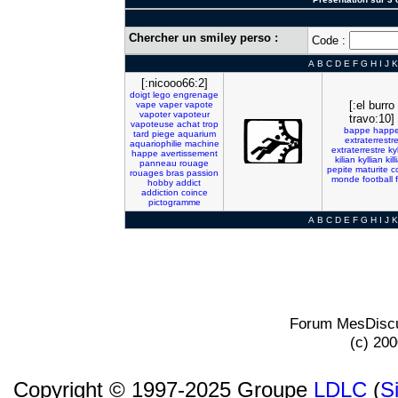
Chercher un smiley perso :
Code :
A
B
C
D
E
F
G
H
I
J
K
[:nicooo66:2]
doigt
lego
engrenage
[:el burro
vape
vaper
vapote
vapoter
vapoteur
travo:10]
vapoteuse
achat
trop
bappe
happ
tard
piege
aquarium
extraterrestr
aquariophilie
machine
extraterrestre
ky
happe
avertissement
kilian
kyllian
kil
panneau
rouage
pepite
maturite
c
rouages
bras
passion
monde
football
hobby
addict
addiction
coince
pictogramme
A
B
C
D
E
F
G
H
I
J
K
Forum MesDiscu
(c) 20
Copyright © 1997-2025 Groupe
LDLC
(
S