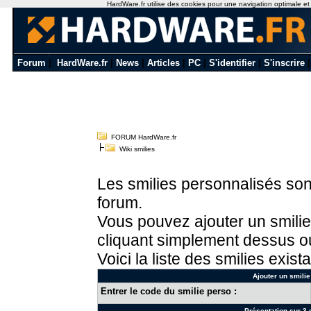
HardWare.fr utilise des cookies pour une navigation optimale et de
Forum
|
HardWare.fr
|
News
|
Articles
|
PC
|
S'identifier
|
S'inscrire
FORUM HardWare.fr
Wiki smilies
Les smilies personnalisés sont
forum.
Vous pouvez ajouter un smilie
cliquant simplement dessus ou
Voici la liste des smilies exista
Ajouter un smilie
Entrer le code du smilie perso :
Présentation sur 3