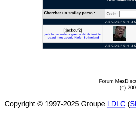
Chercher un smiley perso :
Code :
A
B
C
D
E
F
G
H
I
J
K
[:jackouf2]
jack
bauer
malade
guedin
debile
terrible
regard
mort
agonie
Kiefer
Sutherland
A
B
C
D
E
F
G
H
I
J
K
Forum MesDiscu
(c) 20
Copyright © 1997-2025 Groupe
LDLC
(
S