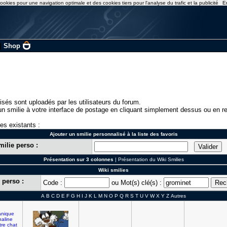
ookies pour une navigation optimale et des cookies tiers pour l'analyse du trafic et la publicité
E
|
Shop
isés sont uploadés par les utilisateurs du forum.
n smilie à votre interface de postage en cliquant simplement dessus ou en re
ies existants :
Ajouter un smilie personnalisé à la liste des favoris
milie perso :
Présentation sur 3 colonnes
|
Présentation du Wiki Smilies
Wiki smilies
 perso :
Code :
ou Mot(s) clé(s) :
A
B
C
D
E
F
G
H
I
J
K
L
M
N
O
P
Q
R
S
T
U
V
W
X
Y
Z
Autres
anique
naline
tre
chat