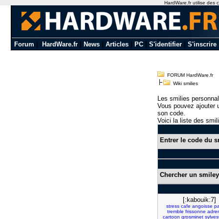
HardWare.fr utilise des c
Forum
|
HardWare.fr
|
News
|
Articles
|
PC
|
S'identifier
|
S'inscrire
FORUM HardWare.fr
Wiki smilies
Les smilies personnal
Vous pouvez ajouter u
son code.
Voici la liste des smil
Entrer le code du s
Chercher un smiley
[:kabouik:7]
stress
cafe
angoisse
p
tremble
frissonne
adre
cartoon
grosminet
sylves