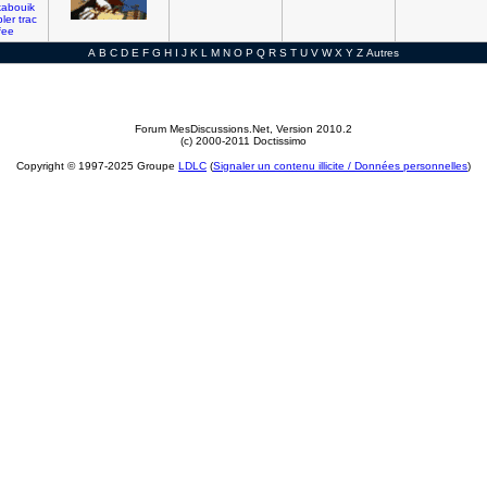
kabouik
ler
trac
fee
A
B
C
D
E
F
G
H
I
J
K
L
M
N
O
P
Q
R
S
T
U
V
W
X
Y
Z
Autres
Forum MesDiscussions.Net
, Version 2010.2
(c) 2000-2011 Doctissimo
Copyright © 1997-2025 Groupe
LDLC
(
Signaler un contenu illicite / Données personnelles
)