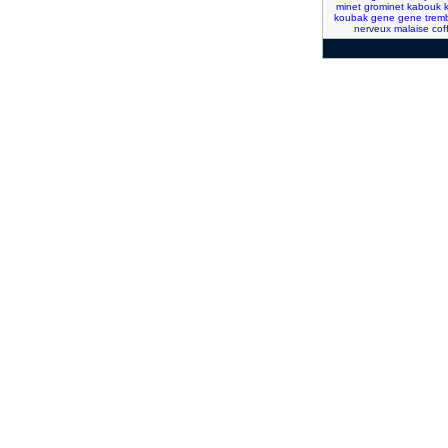
minet
grominet
kabouk
koubak
gene
gene
tremb
nerveux
malaise
cof