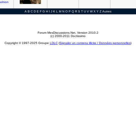
ashion
e
A
B
C
D
E
F
G
H
I
J
K
L
M
N
O
P
Q
R
S
T
U
V
W
X
Y
Z
Autres
Forum MesDiscussions.Net
, Version 2010.2
(c) 2000-2011 Doctissimo
Copyright © 1997-2025 Groupe
LDLC
(
Signaler un contenu illicite / Données personnelles
)