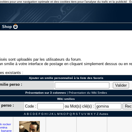
ookies pour une navigation optimale et des cookies tiers pour l'analyse du trafic et la publicité
E
|
Shop
isés sont uploadés par les utilisateurs du forum.
n smilie à votre interface de postage en cliquant simplement dessus ou en re
ies existants :
Ajouter un smilie personnalisé à la liste des favoris
milie perso :
Présentation sur 3 colonnes
|
Présentation du Wiki Smilies
Wiki smilies
 perso :
Code :
ou Mot(s) clé(s) :
A
B
C
D
E
F
G
H
I
J
K
L
M
N
O
P
Q
R
S
T
U
V
W
X
Y
Z
Autres
ck
rocker
omina
e
banane