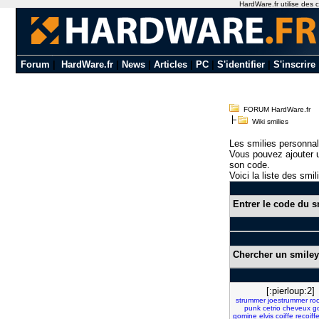
HardWare.fr utilise des c
Forum
|
HardWare.fr
|
News
|
Articles
|
PC
|
S'identifier
|
S'inscrire
FORUM HardWare.fr
Wiki smilies
Les smilies personnal
Vous pouvez ajouter u
son code.
Voici la liste des smil
Entrer le code du s
Chercher un smiley
[:pierloup:2]
strummer
joestrummer
ro
punk
cetrio
cheveux
g
gomine
elvis
coiffe
recoiff