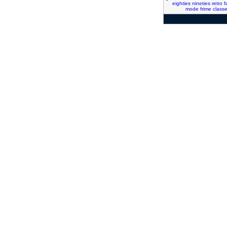
eighties
nineties
retro
f
mode
frime
class