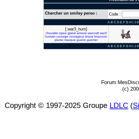
Chercher un smiley perso :
Code :
A
B
C
D
E
F
G
H
I
J
K
[:war3_hum]
chevalier
epee
glaive
armure
warcraft
war3
humain
courage
courageux
brave
bravoure
plume
masque
guerre
guerrier
A
B
C
D
E
F
G
H
I
J
K
Forum MesDiscu
(c) 20
Copyright © 1997-2025 Groupe
LDLC
(
S