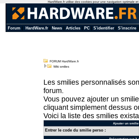
HardWare.fr utilise des cookies pour une navigation optimale et de
Forum
|
HardWare.fr
|
News
|
Articles
|
PC
|
S'identifier
|
S'inscrire
FORUM HardWare.fr
Wiki smilies
Les smilies personnalisés sont
forum.
Vous pouvez ajouter un smilie
cliquant simplement dessus ou
Voici la liste des smilies exista
Ajouter un smilie
Entrer le code du smilie perso :
Présentation sur 3