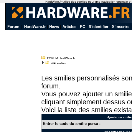
HardWare.fr utilise des cookies pour une navigation optimale et de
Forum
|
HardWare.fr
|
News
|
Articles
|
PC
|
S'identifier
|
S'inscrire
FORUM HardWare.fr
Wiki smilies
Les smilies personnalisés sont
forum.
Vous pouvez ajouter un smilie
cliquant simplement dessus ou
Voici la liste des smilies exista
Ajouter un smilie
Entrer le code du smilie perso :
Présentation sur 3