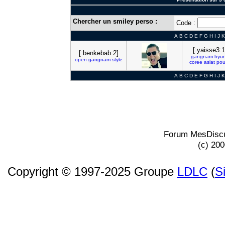
Chercher un smiley perso :
Code :
A
B
C
D
E
F
G
H
I
J
K
[:yaisse3:1
[:benkebab:2]
gangnam
hyu
open
gangnam
style
coree
asiat
pou
A
B
C
D
E
F
G
H
I
J
K
Forum MesDiscu
(c) 20
Copyright © 1997-2025 Groupe
LDLC
(
S