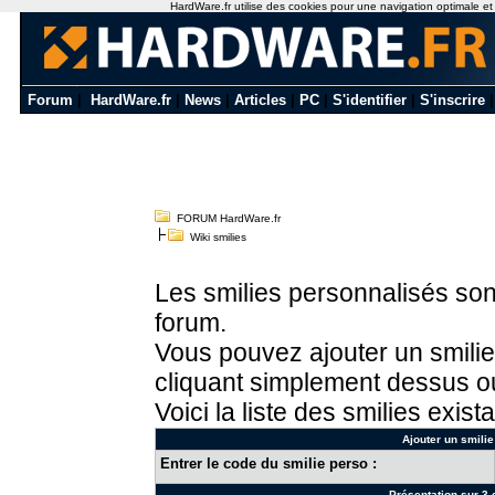
HardWare.fr utilise des cookies pour une navigation optimale et de
Forum
|
HardWare.fr
|
News
|
Articles
|
PC
|
S'identifier
|
S'inscrire
FORUM HardWare.fr
Wiki smilies
Les smilies personnalisés sont
forum.
Vous pouvez ajouter un smilie
cliquant simplement dessus ou
Voici la liste des smilies exista
Ajouter un smilie
Entrer le code du smilie perso :
Présentation sur 3