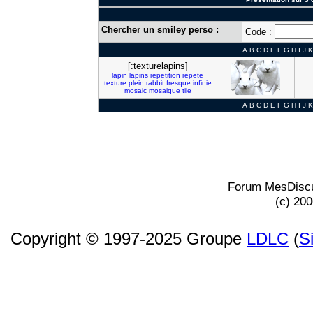
Chercher un smiley perso :
Code :
A
B
C
D
E
F
G
H
I
J
K
[:texturelapins]
lapin
lapins
repetition
repete
texture
plein
rabbit
fresque
infinie
mosaic
mosaique
tile
A
B
C
D
E
F
G
H
I
J
K
Forum MesDiscu
(c) 20
Copyright © 1997-2025 Groupe
LDLC
(
S