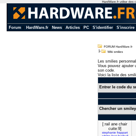
HardWare.fr utilise des c
Forum
|
HardWare.fr
|
News
|
Articles
|
PC
|
S'identifier
|
S'inscrire
FORUM HardWare.fr
Wiki smilies
Les smilies personnal
Vous pouvez ajouter u
son code.
Voici la liste des smil
Entrer le code du s
Chercher un smiley
[:rail ane chair
cuite:9]
stephanie
frappart
arbitre
foot
football