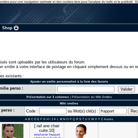
ookies pour une navigation optimale et des cookies tiers pour l'analyse du trafic et la publicité
E
|
Shop
isés sont uploadés par les utilisateurs du forum.
n smilie à votre interface de postage en cliquant simplement dessus ou en re
ies existants :
Ajouter un smilie personnalisé à la liste des favoris
milie perso :
Présentation sur 3 colonnes
|
Présentation du Wiki Smilies
Wiki smilies
 perso :
Code :
ou Mot(s) clé(s) :
A
B
C
D
E
F
G
H
I
J
K
L
M
N
O
P
Q
R
S
T
U
V
W
X
Y
Z
Autres
[:rail ane chair
cuite:10]
stephanie
frappart
arbitre
foot
football