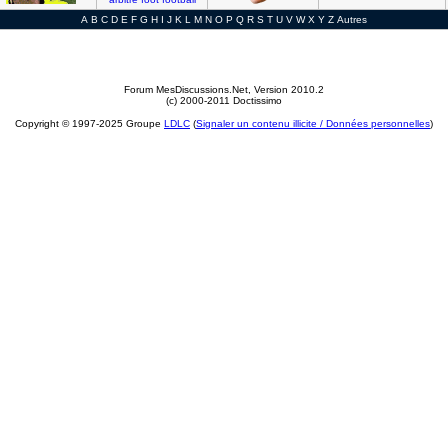
A
B
C
D
E
F
G
H
I
J
K
L
M
N
O
P
Q
R
S
T
U
V
W
X
Y
Z
Autres
Forum MesDiscussions.Net
, Version 2010.2
(c) 2000-2011 Doctissimo
Copyright © 1997-2025 Groupe
LDLC
(
Signaler un contenu illicite / Données personnelles
)