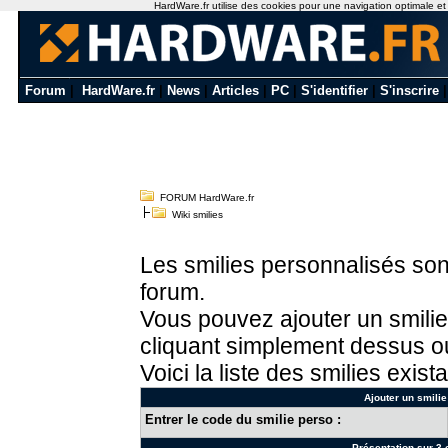
HardWare.fr utilise des cookies pour une navigation optimale et de
Forum
|
HardWare.fr
|
News
|
Articles
|
PC
|
S'identifier
|
S'inscrire
FORUM HardWare.fr
Wiki smilies
Les smilies personnalisés sont
forum.
Vous pouvez ajouter un smilie
cliquant simplement dessus ou
Voici la liste des smilies exista
Ajouter un smilie
Entrer le code du smilie perso :
Présentation sur 3