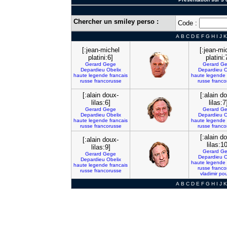
Chercher un smiley perso :
Code :
A
B
C
D
E
F
G
H
I
J
K
[:jean-michel
[:jean-mi
platini:6]
platini:
Gerard
Gege
Gerard
Ge
Depardieu
Obelix
Depardieu
O
haute
legende
francais
haute
legende
russe
francorusse
russe
franco
[:alain doux-
[:alain d
lilas:6]
lilas:7
Gerard
Gege
Gerard
Ge
Depardieu
Obelix
Depardieu
O
haute
legende
francais
haute
legende
russe
francorusse
russe
franco
[:alain d
[:alain doux-
lilas:10
lilas:9]
Gerard
Ge
Gerard
Gege
Depardieu
O
Depardieu
Obelix
haute
legende
haute
legende
francais
russe
franco
russe
francorusse
vladimir
pou
A
B
C
D
E
F
G
H
I
J
K