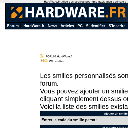
HardWare.fr utilise des cookies pour une navigation optimale et de
Forum
|
HardWare.fr
|
News
|
Articles
|
PC
|
S'identifier
|
S'inscrire
FORUM HardWare.fr
Wiki smilies
Les smilies personnalisés sont
forum.
Vous pouvez ajouter un smilie
cliquant simplement dessus ou
Voici la liste des smilies exista
Ajouter un smilie
Entrer le code du smilie perso :
Présentation sur 3