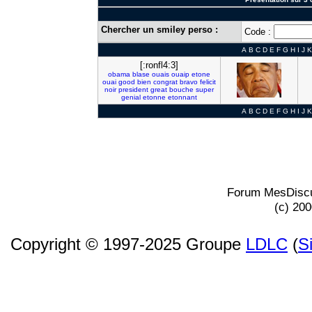
Chercher un smiley perso :
Code :
A
B
C
D
E
F
G
H
I
J
K
[:ronfl4:3]
obama
blase
ouais
ouaip
etone
ouai
good
bien
congrat
bravo
felicit
noir
president
great
bouche
super
genial
etonne
etonnant
A
B
C
D
E
F
G
H
I
J
K
Forum MesDiscu
(c) 20
Copyright © 1997-2025 Groupe
LDLC
(
S