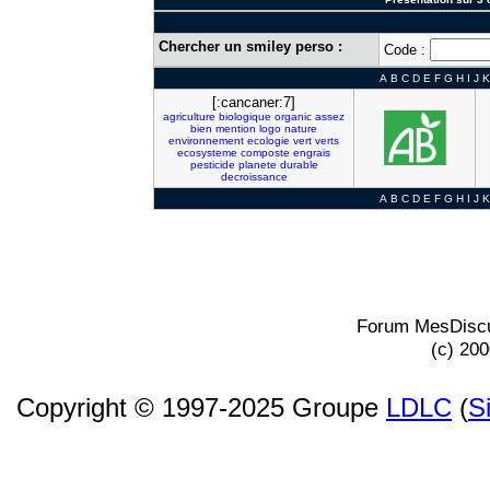
Chercher un smiley perso :
Code :
A
B
C
D
E
F
G
H
I
J
K
[:cancaner:7]
agriculture
biologique
organic
assez
bien
mention
logo
nature
environnement
ecologie
vert
verts
ecosysteme
composte
engrais
pesticide
planete
durable
decroissance
A
B
C
D
E
F
G
H
I
J
K
Forum MesDiscu
(c) 20
Copyright © 1997-2025 Groupe
LDLC
(
S