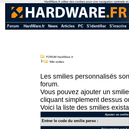
HardWare.fr utilise des cookies pour une navigation optimale et de
Forum
|
HardWare.fr
|
News
|
Articles
|
PC
|
S'identifier
|
S'inscrire
FORUM HardWare.fr
Wiki smilies
Les smilies personnalisés sont
forum.
Vous pouvez ajouter un smilie
cliquant simplement dessus ou
Voici la liste des smilies exista
Ajouter un smilie
Entrer le code du smilie perso :
Présentation sur 3