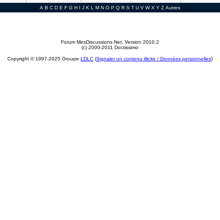
A
B
C
D
E
F
G
H
I
J
K
L
M
N
O
P
Q
R
S
T
U
V
W
X
Y
Z
Autres
Forum MesDiscussions.Net
, Version 2010.2
(c) 2000-2011 Doctissimo
Copyright © 1997-2025 Groupe
LDLC
(
Signaler un contenu illicite / Données personnelles
)