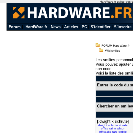
HardWare.fr utilise des c
Forum
|
HardWare.fr
|
News
|
Articles
|
PC
|
S'identifier
|
S'inscrire
FORUM HardWare.fr
Wiki smilies
Les smilies personnal
Vous pouvez ajouter u
son code.
Voici la liste des smil
Entrer le code du s
Chercher un smiley
[:dwight k schrute]
dwight
schrute
shrute
office
rainn
wilson
efficacite
tare
debile