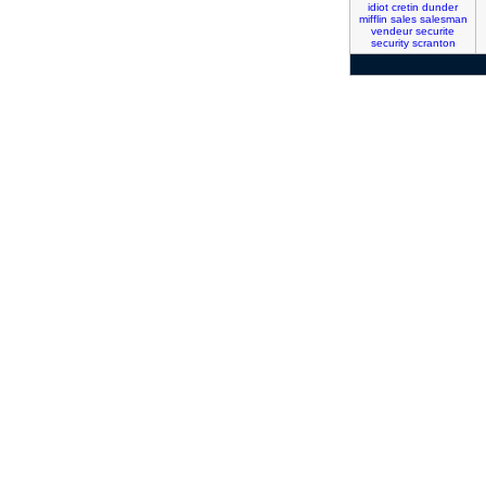
idiot
cretin
dunder
mifflin
sales
salesman
vendeur
securite
security
scranton