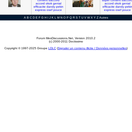
content
daccord
super
content
daccor
accord
okok
genial
accord
okok
genial
efficacite
dandy
pekin
efficacite
dandy
peki
express
osef
pouce
express
osef
pouce
A
B
C
D
E
F
G
H
I
J
K
L
M
N
O
P
Q
R
S
T
U
V
W
X
Y
Z
Autres
Forum MesDiscussions.Net
, Version 2010.2
(c) 2000-2011 Doctissimo
Copyright © 1997-2025 Groupe
LDLC
(
Signaler un contenu illicite / Données personnelles
)