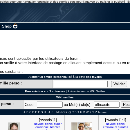
ookies pour une navigation optimale et des cookies tiers pour l'analyse du trafic et la publicité
E
|
Shop
isés sont uploadés par les utilisateurs du forum.
n smilie à votre interface de postage en cliquant simplement dessus ou en re
ies existants :
Ajouter un smilie personnalisé à la liste des favoris
milie perso :
Présentation sur 3 colonnes
|
Présentation du Wiki Smilies
Wiki smilies
 perso :
Code :
ou Mot(s) clé(s) :
A
B
C
D
E
F
G
H
I
J
K
L
M
N
O
P
Q
R
S
T
U
V
W
X
Y
Z
Autres
[:woods11]
[:woods11:1]
novotel
genial
super
novotel
genial
emmanuel
brantes
emmanuel
brantes