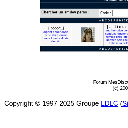
Chercher un smiley perso :
Code :
A
B
C
D
E
F
G
H
I
J
K
[:a t t i c u s
[:bobor:1]
another
drive
con
argent
bobor
dacia
conduire
duster
d
riche
cher
femme
femme
snob
eto
brune
lunette
duster
lunettes
soleil
su
dedain
belle
retro
cetr
A
B
C
D
E
F
G
H
I
J
K
Forum MesDiscu
(c) 20
Copyright © 1997-2025 Groupe
LDLC
(
S