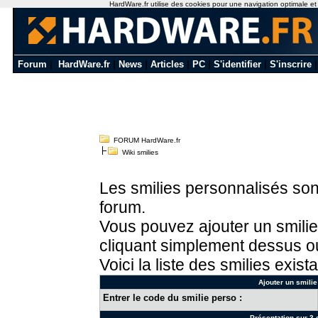
HardWare.fr utilise des cookies pour une navigation optimale et de
Forum
|
HardWare.fr
|
News
|
Articles
|
PC
|
S'identifier
|
S'inscrire
FORUM HardWare.fr
Wiki smilies
Les smilies personnalisés sont
forum.
Vous pouvez ajouter un smilie
cliquant simplement dessus ou
Voici la liste des smilies exista
Ajouter un smilie
Entrer le code du smilie perso :
Présentation sur 3