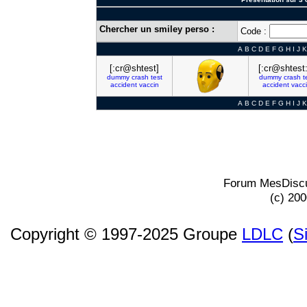
Chercher un smiley perso :
Code :
A
B
C
D
E
F
G
H
I
J
K
[:cr@shtest]
[:cr@shtest:
dummy
crash
test
dummy
crash
t
accident
vaccin
accident
vacc
A
B
C
D
E
F
G
H
I
J
K
Forum MesDiscu
(c) 20
Copyright © 1997-2025 Groupe
LDLC
(
S