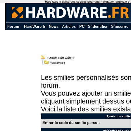
HardWare.fr utilise des cookies pour une navigation optimale et de
Forum
|
HardWare.fr
|
News
|
Articles
|
PC
|
S'identifier
|
S'inscrire
FORUM HardWare.fr
Wiki smilies
Les smilies personnalisés sont
forum.
Vous pouvez ajouter un smilie
cliquant simplement dessus ou
Voici la liste des smilies exista
Ajouter un smilie
Entrer le code du smilie perso :
Présentation sur 3