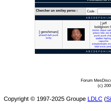
Chercher un smiley perso :
Code :
A
B
C
D
E
F
G
H
I
J
K
[:jeff
boldgloom:
momo
clique
sa
[:genshimaro]
prison
bite
zizi
d
pharell
daft
punk
punk
punk
chi
lucky
stalker
hipho
capuche
extraterrestre
en
bilal
exclu
ped
A
B
C
D
E
F
G
H
I
J
K
Forum MesDiscu
(c) 20
Copyright © 1997-2025 Groupe
LDLC
(
S