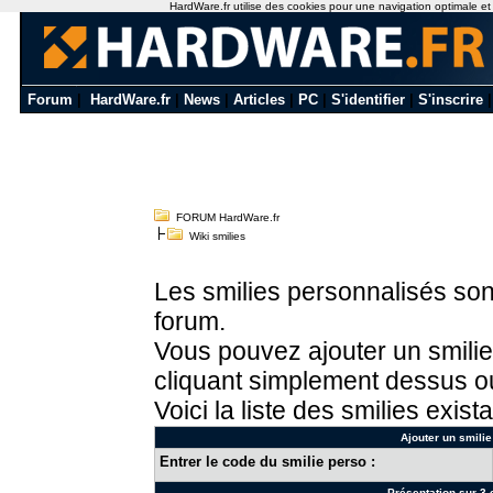
HardWare.fr utilise des cookies pour une navigation optimale et de
Forum
|
HardWare.fr
|
News
|
Articles
|
PC
|
S'identifier
|
S'inscrire
FORUM HardWare.fr
Wiki smilies
Les smilies personnalisés sont
forum.
Vous pouvez ajouter un smilie
cliquant simplement dessus ou
Voici la liste des smilies exista
Ajouter un smilie
Entrer le code du smilie perso :
Présentation sur 3