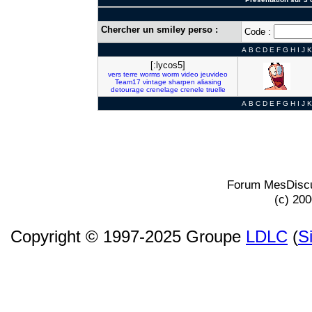
Chercher un smiley perso :
Code :
A
B
C
D
E
F
G
H
I
J
K
[:lycos5]
vers
terre
worms
worm
video
jeuvideo
Team17
vintage
sharpen
aliasing
detourage
crenelage
crenele
truelle
A
B
C
D
E
F
G
H
I
J
K
Forum MesDiscu
(c) 20
Copyright © 1997-2025 Groupe
LDLC
(
S