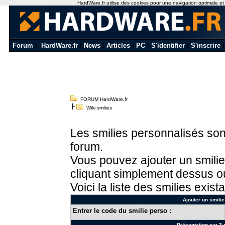
HardWare.fr utilise des cookies pour une navigation optimale et de
Forum
|
HardWare.fr
|
News
|
Articles
|
PC
|
S'identifier
|
S'inscrire
FORUM HardWare.fr
Wiki smilies
Les smilies personnalisés sont
forum.
Vous pouvez ajouter un smilie
cliquant simplement dessus ou
Voici la liste des smilies exista
Ajouter un smilie
Entrer le code du smilie perso :
Présentation sur 3