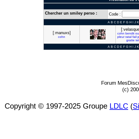
Chercher un smiley perso :
Code :
A
B
C
D
E
F
G
H
I
J
K
[:velasqu
[:manuxs]
cohn
bendit
ou
cohn
pleur
ratal
fail
p
gratte
te
A
B
C
D
E
F
G
H
I
J
K
Forum MesDiscu
(c) 20
Copyright © 1997-2025 Groupe
LDLC
(
S