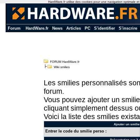
HardWare.fr utilise des cookies pour une navigation optimale et de
Forum
|
HardWare.fr
|
News
|
Articles
|
PC
|
S'identifier
|
S'inscrire
FORUM HardWare.fr
Wiki smilies
Les smilies personnalisés sont
forum.
Vous pouvez ajouter un smilie
cliquant simplement dessus ou
Voici la liste des smilies exista
Ajouter un smilie
Entrer le code du smilie perso :
Présentation sur 3