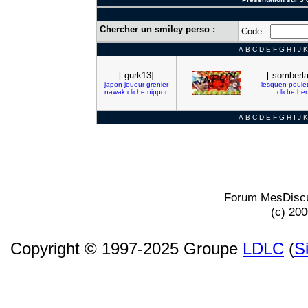
Chercher un smiley perso :
Code :
A
B
C
D
E
F
G
H
I
J
K
[:gurk13]
[:somberla
japon
joueur
grenier
lesquen
poule
nawak
cliche
nippon
cliche
hen
A
B
C
D
E
F
G
H
I
J
K
Forum MesDiscu
(c) 20
Copyright © 1997-2025 Groupe
LDLC
(
S