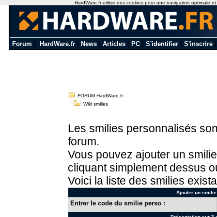
HardWare.fr utilise des cookies pour une navigation optimale et de
Forum
|
HardWare.fr
|
News
|
Articles
|
PC
|
S'identifier
|
S'inscrire
FORUM HardWare.fr
Wiki smilies
Les smilies personnalisés sont
forum.
Vous pouvez ajouter un smilie
cliquant simplement dessus ou
Voici la liste des smilies exista
Ajouter un smilie
Entrer le code du smilie perso :
Présentation sur 3