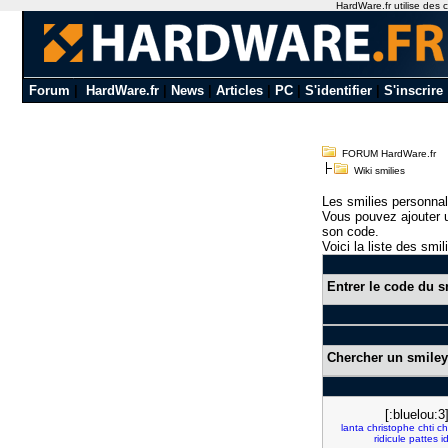
HardWare.fr utilise des c
Forum
|
HardWare.fr
|
News
|
Articles
|
PC
|
S'identifier
|
S'inscrire
FORUM HardWare.fr
Wiki smilies
Les smilies personnal
Vous pouvez ajouter u
son code.
Voici la liste des smil
Entrer le code du s
Chercher un smiley
[:bluelou:3
lanta
christophe
chti
ch
ridicule
pattes
i