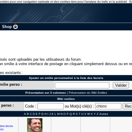
ookies pour une navigation optimale et des cookies tiers pour l'analyse du trafic et la publicité
E
|
Shop
isés sont uploadés par les utilisateurs du forum.
n smilie à votre interface de postage en cliquant simplement dessus ou en re
ies existants :
Ajouter un smilie personnalisé à la liste des favoris
milie perso :
Présentation sur 3 colonnes
|
Présentation du Wiki Smilies
Wiki smilies
 perso :
Code :
ou Mot(s) clé(s) :
A
B
C
D
E
F
G
H
I
J
K
L
M
N
O
P
Q
R
S
T
U
V
W
X
Y
Z
Autres
]
timi
dents
diot