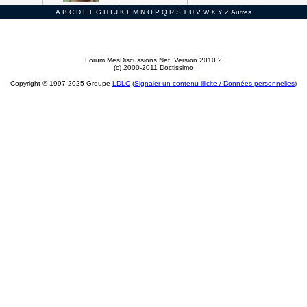
A
B
C
D
E
F
G
H
I
J
K
L
M
N
O
P
Q
R
S
T
U
V
W
X
Y
Z
Autres
Forum MesDiscussions.Net
, Version 2010.2
(c) 2000-2011 Doctissimo
Copyright © 1997-2025 Groupe
LDLC
(
Signaler un contenu illicite / Données personnelles
)