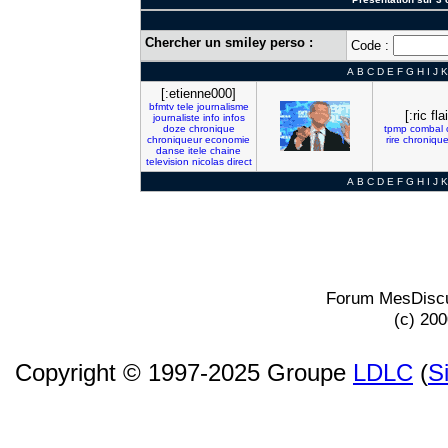
Chercher un smiley perso :
Code :
A
B
C
D
E
F
G
H
I
J
K
[:etienne000]
bfmtv
tele
journalisme
[:ric flai
journaliste
info
infos
doze
chronique
tpmp
combal
chroniqueur
economie
rire
chroniqu
danse
itele
chaine
television
nicolas
direct
A
B
C
D
E
F
G
H
I
J
K
Forum MesDiscu
(c) 20
Copyright © 1997-2025 Groupe
LDLC
(
S