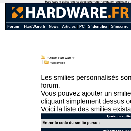
HardWare.fr utilise des cookies pour une navigation optimale et de
Forum
|
HardWare.fr
|
News
|
Articles
|
PC
|
S'identifier
|
S'inscrire
FORUM HardWare.fr
Wiki smilies
Les smilies personnalisés sont
forum.
Vous pouvez ajouter un smilie
cliquant simplement dessus ou
Voici la liste des smilies exista
Ajouter un smilie
Entrer le code du smilie perso :
Présentation sur 3