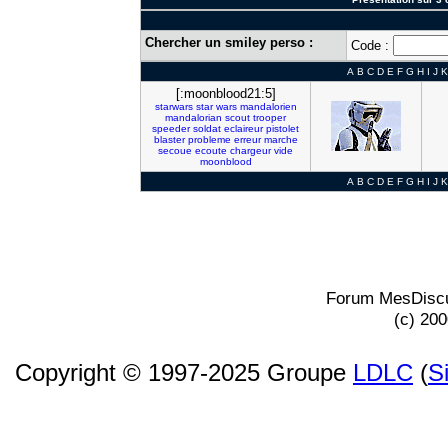
Chercher un smiley perso :
Code :
A
B
C
D
E
F
G
H
I
J
K
[:moonblood21:5]
starwars
star
wars
mandalorien
mandalorian
scout
trooper
speeder
soldat
eclaireur
pistolet
blaster
probleme
erreur
marche
secoue
ecoute
chargeur
vide
moonblood
A
B
C
D
E
F
G
H
I
J
K
Forum MesDiscu
(c) 20
Copyright © 1997-2025 Groupe
LDLC
(
S