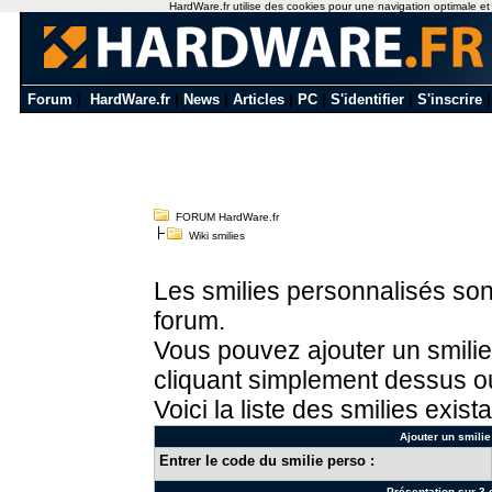
HardWare.fr utilise des cookies pour une navigation optimale et de
Forum
|
HardWare.fr
|
News
|
Articles
|
PC
|
S'identifier
|
S'inscrire
FORUM HardWare.fr
Wiki smilies
Les smilies personnalisés sont
forum.
Vous pouvez ajouter un smilie
cliquant simplement dessus ou
Voici la liste des smilies exista
Ajouter un smilie
Entrer le code du smilie perso :
Présentation sur 3