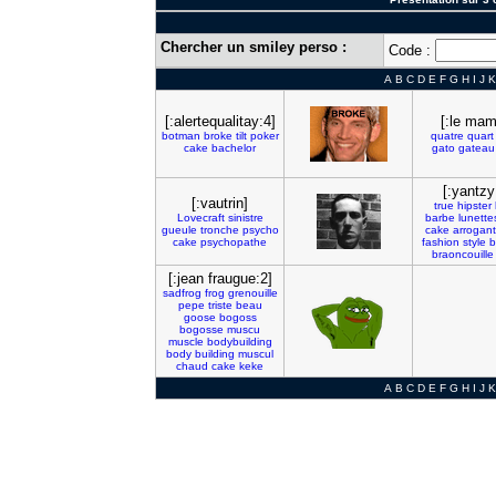
Chercher un smiley perso :
Code :
A
B
C
D
E
F
G
H
I
J
K
[:alertequalitay:4]
[:le mam
botman
broke
tilt
poker
quatre
quart
cake
bachelor
gato
gateau
[:yantzy
[:vautrin]
true
hipster
Lovecraft
sinistre
barbe
lunette
gueule
tronche
psycho
cake
arrogant
cake
psychopathe
fashion
style
b
braoncouille
[:jean fraugue:2]
sadfrog
frog
grenouille
pepe
triste
beau
goose
bogoss
bogosse
muscu
muscle
bodybuilding
body
building
muscul
chaud
cake
keke
A
B
C
D
E
F
G
H
I
J
K