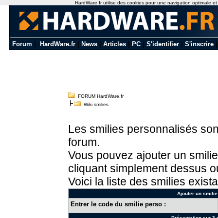
HardWare.fr utilise des cookies pour une navigation optimale et de
Forum
|
HardWare.fr
|
News
|
Articles
|
PC
|
S'identifier
|
S'inscrire
FORUM HardWare.fr
Wiki smilies
Les smilies personnalisés sont
forum.
Vous pouvez ajouter un smilie
cliquant simplement dessus ou
Voici la liste des smilies exista
Ajouter un smilie
Entrer le code du smilie perso :
Présentation sur 3