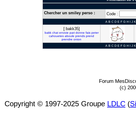
Chercher un smiley perso :
Code :
A
B
C
D
E
F
G
H
I
J
K
[:bakk35]
bakk
chat
envoie
pari
donne
fais
peter
cahouetes
aboule
prends
prend
prendre
onion
A
B
C
D
E
F
G
H
I
J
K
Forum MesDiscu
(c) 20
Copyright © 1997-2025 Groupe
LDLC
(
S