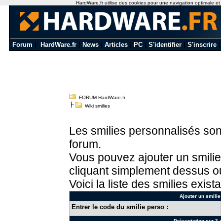
HardWare.fr utilise des cookies pour une navigation optimale et de
Forum
|
HardWare.fr
|
News
|
Articles
|
PC
|
S'identifier
|
S'inscrire
FORUM HardWare.fr
Wiki smilies
Les smilies personnalisés sont
forum.
Vous pouvez ajouter un smilie
cliquant simplement dessus ou
Voici la liste des smilies exista
Ajouter un smilie
Entrer le code du smilie perso :
Présentation sur 3