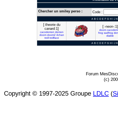
Chercher un smiley perso :
Code :
A
B
C
D
E
F
G
H
I
J
K
[:theorie du
[:-neon-:1]
canard:1]
doom
cacodem
cacodemon
demon
frog
sadfrog
de
doom
doom2
4chan
diable
troll
trollface
A
B
C
D
E
F
G
H
I
J
K
Forum MesDiscu
(c) 20
Copyright © 1997-2025 Groupe
LDLC
(
S