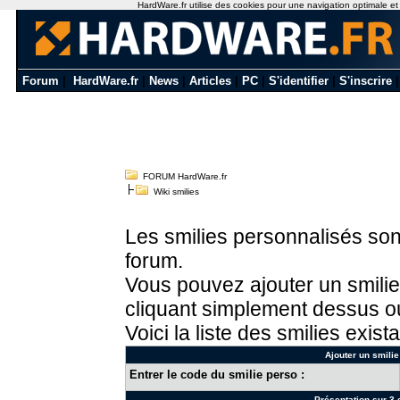
HardWare.fr utilise des cookies pour une navigation optimale et de
Forum
|
HardWare.fr
|
News
|
Articles
|
PC
|
S'identifier
|
S'inscrire
FORUM HardWare.fr
Wiki smilies
Les smilies personnalisés sont
forum.
Vous pouvez ajouter un smilie
cliquant simplement dessus ou
Voici la liste des smilies exista
Ajouter un smilie
Entrer le code du smilie perso :
Présentation sur 3