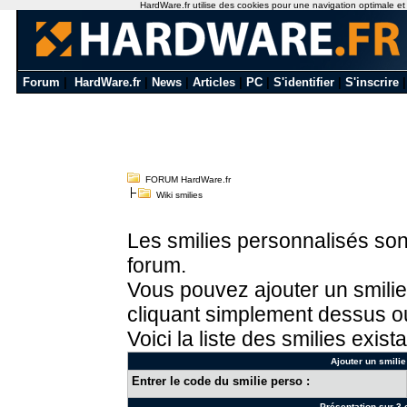
HardWare.fr utilise des cookies pour une navigation optimale et de
Forum
|
HardWare.fr
|
News
|
Articles
|
PC
|
S'identifier
|
S'inscrire
FORUM HardWare.fr
Wiki smilies
Les smilies personnalisés sont
forum.
Vous pouvez ajouter un smilie
cliquant simplement dessus ou
Voici la liste des smilies exista
Ajouter un smilie
Entrer le code du smilie perso :
Présentation sur 3