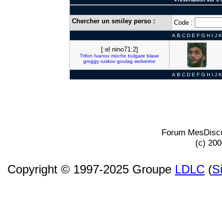
Chercher un smiley perso :
Code :
A
B
C
D
E
F
G
H
I
J
K
[:el nino71:2]
Trifon
Ivanov
moche
bulgare
blase
groggy
ruskov
goulag
wolverine
A
B
C
D
E
F
G
H
I
J
K
Forum MesDiscu
(c) 20
Copyright © 1997-2025 Groupe
LDLC
(
S