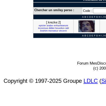
Chercher un smiley perso :
Code :
A
B
C
D
E
F
G
H
I
J
K
[:krezke:2]
epicier
arabe
enhavisseurs
inconnus
didier
bourdon
sidi
brahim
monsieur
vincent
A
B
C
D
E
F
G
H
I
J
K
Forum MesDiscu
(c) 20
Copyright © 1997-2025 Groupe
LDLC
(
S