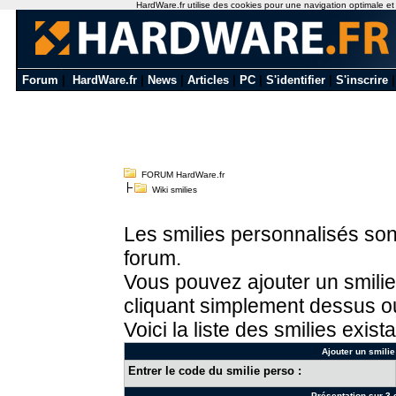
HardWare.fr utilise des cookies pour une navigation optimale et de
Forum
|
HardWare.fr
|
News
|
Articles
|
PC
|
S'identifier
|
S'inscrire
FORUM HardWare.fr
Wiki smilies
Les smilies personnalisés sont
forum.
Vous pouvez ajouter un smilie
cliquant simplement dessus ou
Voici la liste des smilies exista
Ajouter un smilie
Entrer le code du smilie perso :
Présentation sur 3