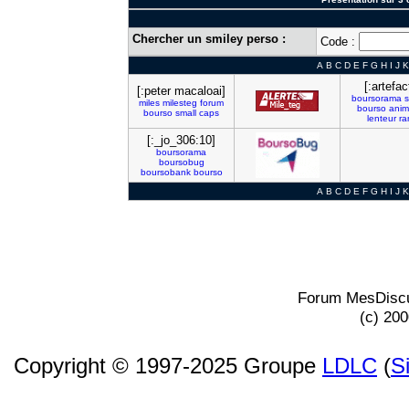
Chercher un smiley perso :
Code :
A
B
C
D
E
F
G
H
I
J
K
[:artefac
[:peter macaloai]
boursorama
s
miles
milesteg
forum
bourso
anim
bourso
small
caps
lenteur
ra
[:_jo_306:10]
boursorama
boursobug
boursobank
bourso
A
B
C
D
E
F
G
H
I
J
K
Forum MesDiscu
(c) 20
Copyright © 1997-2025 Groupe
LDLC
(
S