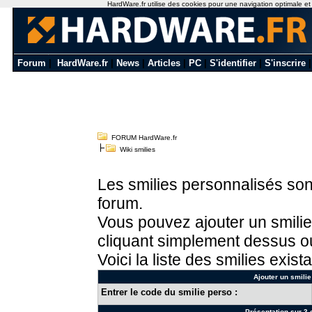
HardWare.fr utilise des cookies pour une navigation optimale et de
Forum
|
HardWare.fr
|
News
|
Articles
|
PC
|
S'identifier
|
S'inscrire
FORUM HardWare.fr
Wiki smilies
Les smilies personnalisés sont
forum.
Vous pouvez ajouter un smilie
cliquant simplement dessus ou
Voici la liste des smilies exista
Ajouter un smilie
Entrer le code du smilie perso :
Présentation sur 3