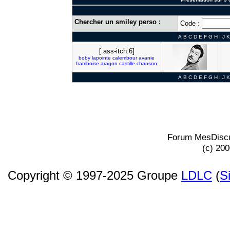
Chercher un smiley perso :
Code :
A
B
C
D
E
F
G
H
I
J
K
[:ass-itch:6]
boby
lapointe
calembour
avanie
framboise
aragon
castille
chanson
A
B
C
D
E
F
G
H
I
J
K
Forum MesDiscu
(c) 20
Copyright © 1997-2025 Groupe
LDLC
(
S