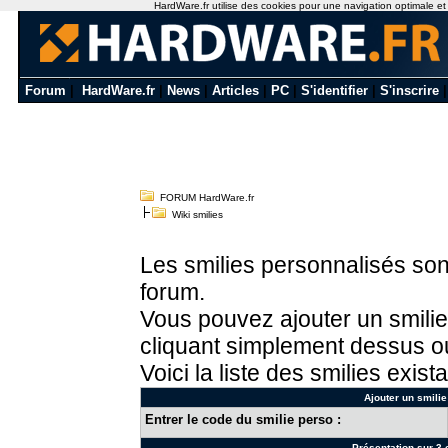
HardWare.fr utilise des cookies pour une navigation optimale et de
Forum
|
HardWare.fr
|
News
|
Articles
|
PC
|
S'identifier
|
S'inscrire
FORUM HardWare.fr
Wiki smilies
Les smilies personnalisés sont
forum.
Vous pouvez ajouter un smilie
cliquant simplement dessus ou
Voici la liste des smilies exista
Ajouter un smilie
Entrer le code du smilie perso :
Présentation sur 3