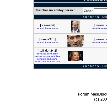
Chercher un smiley perso :
Code :
A
B
C
D
E
F
G
H
I
J
K
[:veens34]
[:veens3
woerth
bettencourt
woerth
bette
[:veens34:3]
[:veens3
woerth
bettencourt
woerth
bette
[:toff de aix:2]
conasse
connasse
momie
vioque
rombiere
richarde
sarkopine
vieille
truie
bettencourt
A
B
C
D
E
F
G
H
I
J
K
Forum MesDiscu
(c) 20