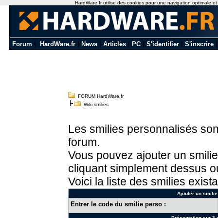
HardWare.fr utilise des cookies pour une navigation optimale et de
Forum
|
HardWare.fr
|
News
|
Articles
|
PC
|
S'identifier
|
S'inscrire
FORUM HardWare.fr
Wiki smilies
Les smilies personnalisés sont
forum.
Vous pouvez ajouter un smilie
cliquant simplement dessus ou
Voici la liste des smilies exista
Ajouter un smilie
Entrer le code du smilie perso :
Présentation sur 3