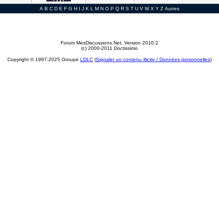
A
B
C
D
E
F
G
H
I
J
K
L
M
N
O
P
Q
R
S
T
U
V
W
X
Y
Z
Autres
Forum MesDiscussions.Net
, Version 2010.2
(c) 2000-2011 Doctissimo
Copyright © 1997-2025 Groupe
LDLC
(
Signaler un contenu illicite / Données personnelles
)