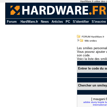
HardWare.fr utilise des c
Forum
|
HardWare.fr
|
News
|
Articles
|
PC
|
S'identifier
|
S'inscrire
FORUM HardWare.fr
Wiki smilies
Les smilies personnal
Vous pouvez ajouter u
son code.
Voici la liste des smil
Entrer le code du s
Chercher un smiley
[:maugani:8
arbitre
sturry
bojole
b
international