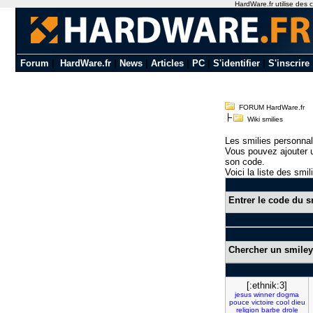
HardWare.fr utilise des c
Forum
|
HardWare.fr
|
News
|
Articles
|
PC
|
S'identifier
|
S'inscrire
FORUM HardWare.fr
Wiki smilies
Les smilies personnal
Vous pouvez ajouter u
son code.
Voici la liste des smil
Entrer le code du s
Chercher un smiley
[:ethnik:3]
jesus
winner
dogma
pouce
victoire
cool
dieu
religion
barbe
drole