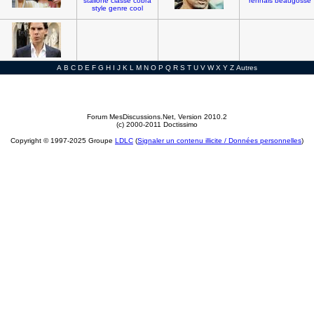
stallone
classe
cobra
rennais
beaugosse
style
genre
cool
A
B
C
D
E
F
G
H
I
J
K
L
M
N
O
P
Q
R
S
T
U
V
W
X
Y
Z
Autres
Forum MesDiscussions.Net
, Version 2010.2
(c) 2000-2011 Doctissimo
Copyright © 1997-2025 Groupe
LDLC
(
Signaler un contenu illicite / Données personnelles
)