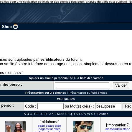
ookies pour une navigation optimale et des cookies tiers pour l'analyse du trafic et la publicité
E
|
Shop
isés sont uploadés par les utilisateurs du forum.
n smilie à votre interface de postage en cliquant simplement dessus ou en re
ies existants :
Ajouter un smilie personnalisé à la liste des favoris
milie perso :
Présentation sur 3 colonnes
|
Présentation du Wiki Smilies
Wiki smilies
 perso :
Code :
ou Mot(s) clé(s) :
A
B
C
D
E
F
G
H
I
J
K
L
M
N
O
P
Q
R
S
T
U
V
W
X
Y
Z
Autres
[:oklahoma]
[:montanier:2]
beau
beaugosse
bogoss
lunettes
alessandrini
stade