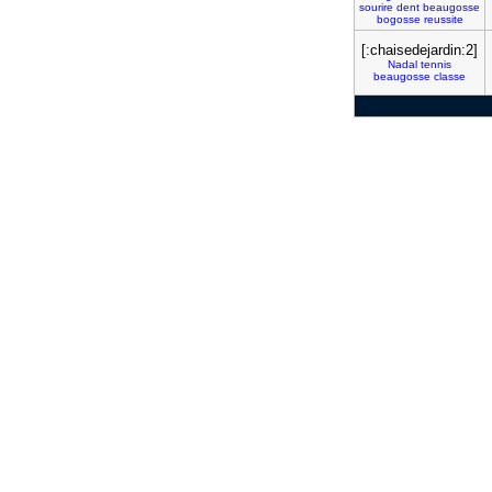
sourire
dent
beaugosse
bogosse
reussite
[:chaisedejardin:2]
Nadal
tennis
beaugosse
classe