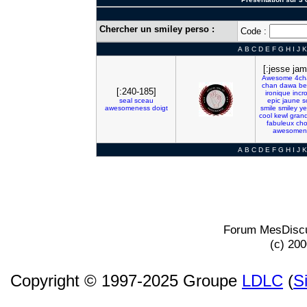
Chercher un smiley perso :
Code :
A
B
C
D
E
F
G
H
I
J
K
[:jesse jam
Awesome
4ch
chan
dawa
be
[:240-185]
ironique
incr
seal
sceau
epic
jaune
s
awesomeness
doigt
smile
smiley
ye
cool
kewl
gran
fabuleux
cho
awesomen
A
B
C
D
E
F
G
H
I
J
K
Forum MesDiscu
(c) 20
Copyright © 1997-2025 Groupe
LDLC
(
S