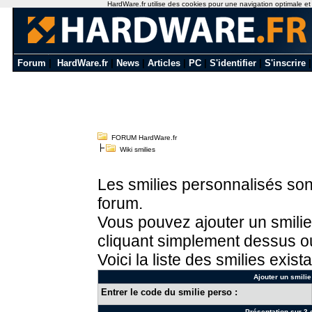
HardWare.fr utilise des cookies pour une navigation optimale et de
Forum
|
HardWare.fr
|
News
|
Articles
|
PC
|
S'identifier
|
S'inscrire
FORUM HardWare.fr
Wiki smilies
Les smilies personnalisés sont
forum.
Vous pouvez ajouter un smilie
cliquant simplement dessus ou
Voici la liste des smilies exista
Ajouter un smilie
Entrer le code du smilie perso :
Présentation sur 3