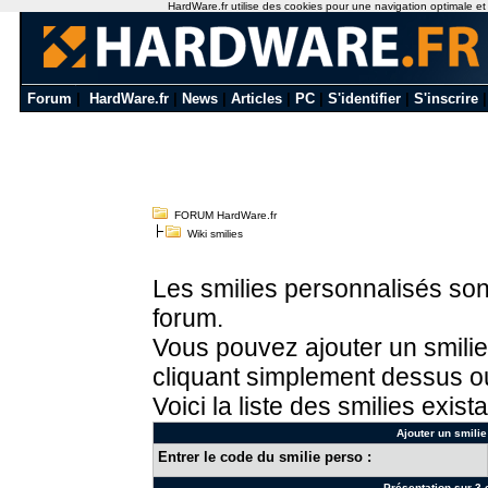
HardWare.fr utilise des cookies pour une navigation optimale et de
Forum
|
HardWare.fr
|
News
|
Articles
|
PC
|
S'identifier
|
S'inscrire
FORUM HardWare.fr
Wiki smilies
Les smilies personnalisés sont
forum.
Vous pouvez ajouter un smilie
cliquant simplement dessus ou
Voici la liste des smilies exista
Ajouter un smilie
Entrer le code du smilie perso :
Présentation sur 3