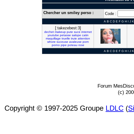
Chercher un smiley perso :
Code :
A
B
C
D
E
F
G
H
I
J
K
[:takezebest:3]
dechet
makeup
pute
suce
internet
youtube
petasse
salope
catin
maquillage
truelle
truie
attention
whore
suceuse
avaleuse
porn
porno
pipe
poteau
rose
A
B
C
D
E
F
G
H
I
J
K
Forum MesDiscu
(c) 20
Copyright © 1997-2025 Groupe
LDLC
(
S