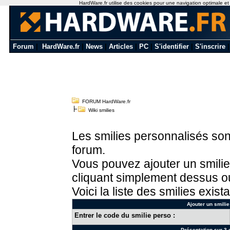
HardWare.fr utilise des cookies pour une navigation optimale et de
Forum
|
HardWare.fr
|
News
|
Articles
|
PC
|
S'identifier
|
S'inscrire
FORUM HardWare.fr
Wiki smilies
Les smilies personnalisés sont
forum.
Vous pouvez ajouter un smilie
cliquant simplement dessus ou
Voici la liste des smilies exista
Ajouter un smilie
Entrer le code du smilie perso :
Présentation sur 3