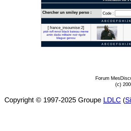
Chercher un smiley perso :
Code :
A
B
C
D
E
F
G
H
I
J
K
[:france_insoumise:2]
ptdr
rofl
renoi
black
bateau
meme
amin
dada
militaire
noir
rigole
blague
genou
A
B
C
D
E
F
G
H
I
J
K
Forum MesDiscu
(c) 20
Copyright © 1997-2025 Groupe
LDLC
(
S