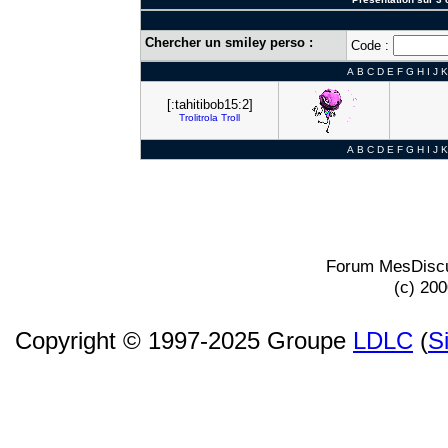
Chercher un smiley perso :
Code :
A
B
C
D
E
F
G
H
I
J
K
[:tahitibob15:2]
Trolitrola
Troll
A
B
C
D
E
F
G
H
I
J
K
Forum MesDiscu
(c) 20
Copyright © 1997-2025 Groupe
LDLC
(
S