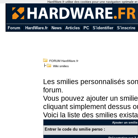
HardWare.fr utilise des cookies pour une navigation optimale et de
Forum
|
HardWare.fr
|
News
|
Articles
|
PC
|
S'identifier
|
S'inscrire
FORUM HardWare.fr
Wiki smilies
Les smilies personnalisés sont
forum.
Vous pouvez ajouter un smilie
cliquant simplement dessus ou
Voici la liste des smilies exista
Ajouter un smilie
Entrer le code du smilie perso :
Présentation sur 3